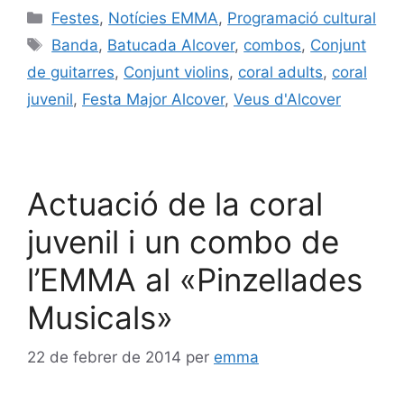
Festes
,
Notícies EMMA
,
Programació cultural
Banda
,
Batucada Alcover
,
combos
,
Conjunt
de guitarres
,
Conjunt violins
,
coral adults
,
coral
juvenil
,
Festa Major Alcover
,
Veus d'Alcover
Actuació de la coral
juvenil i un combo de
l’EMMA al «Pinzellades
Musicals»
22 de febrer de 2014
per
emma