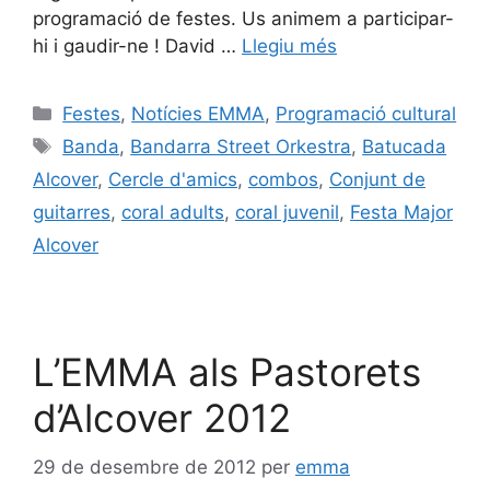
programació de festes. Us animem a participar-
hi i gaudir-ne ! David …
Llegiu més
Festes
,
Notícies EMMA
,
Programació cultural
Banda
,
Bandarra Street Orkestra
,
Batucada
Alcover
,
Cercle d'amics
,
combos
,
Conjunt de
guitarres
,
coral adults
,
coral juvenil
,
Festa Major
Alcover
L’EMMA als Pastorets
d’Alcover 2012
29 de desembre de 2012
per
emma