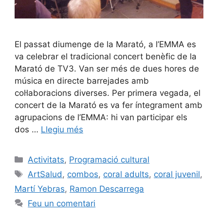
El passat diumenge de la Marató, a l’EMMA es
va celebrar el tradicional concert benèfic de la
Marató de TV3. Van ser més de dues hores de
música en directe barrejades amb
col·laboracions diverses. Per primera vegada, el
concert de la Marató es va fer íntegrament amb
agrupacions de l’EMMA: hi van participar els
dos …
Llegiu més
Activitats
,
Programació cultural
ArtSalud
,
combos
,
coral adults
,
coral juvenil
,
Martí Yebras
,
Ramon Descarrega
Feu un comentari