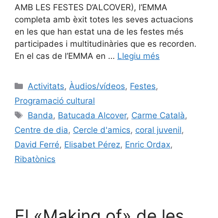
AMB LES FESTES D’ALCOVER), l’EMMA
completa amb èxit totes les seves actuacions
en les que han estat una de les festes més
participades i multitudinàries que es recorden.
En el cas de l’EMMA en …
Llegiu més
Activitats
,
Àudios/vídeos
,
Festes
,
Programació cultural
Banda
,
Batucada Alcover
,
Carme Català
,
Centre de dia
,
Cercle d'amics
,
coral juvenil
,
David Ferré
,
Elisabet Pérez
,
Enric Ordax
,
Ribatònics
El «Making of» de les