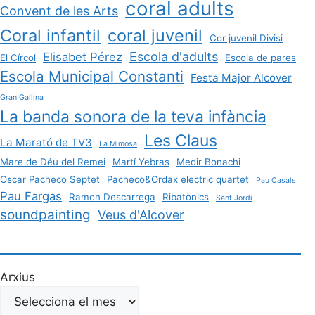
coral adults
Convent de les Arts
Coral infantil
coral juvenil
Cor juvenil Divisi
Escola d'adults
Elisabet Pérez
El Círcol
Escola de pares
Escola Municipal Constanti
Festa Major Alcover
Gran Gallina
La banda sonora de la teva infància
Les Claus
La Marató de TV3
La Mimosa
Mare de Déu del Remei
Martí Yebras
Medir Bonachi
Oscar Pacheco Septet
Pacheco&Ordax electric quartet
Pau Casals
Pau Fargas
Ramon Descarrega
Ribatònics
Sant Jordi
soundpainting
Veus d'Alcover
Arxius