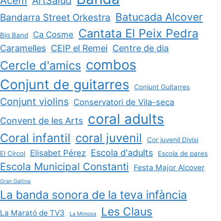
Acem
ArtSalud
Batucada Alcover
Bandarra Street Orkestra
Cantata El Peix Pedra
Ca Cosme
Big Band
Caramelles
CEIP el Remei
Centre de dia
combos
Cercle d'amics
Conjunt de guitarres
Conjunt Guitarres
Conjunt violins
Conservatori de Vila-seca
coral adults
Convent de les Arts
Coral infantil
coral juvenil
Cor juvenil Divisi
Escola d'adults
Elisabet Pérez
El Círcol
Escola de pares
Escola Municipal Constanti
Festa Major Alcover
Gran Gallina
La banda sonora de la teva infància
Les Claus
La Marató de TV3
La Mimosa