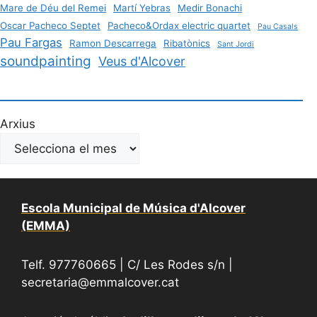
Mare de Déu del Remei
Martí Yebras
Medir Bonachi
Oscar Pacheco Septet
Pacheco&Ordax electric quartet
Pau Casals
Pau Fargas
Ramon Descarrega
Ribatònics
Sant Jordi
soundpainting
Veus d'Alcover
Arxius
Escola Municipal de Música d'Alcover
(EMMA)
Telf. 977760665 | C/ Les Rodes s/n |
secretaria@emmalcover.cat