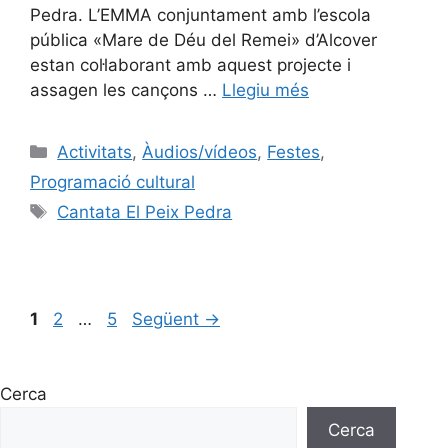
Pedra. L’EMMA conjuntament amb l’escola
pública «Mare de Déu del Remei» d’Alcover
estan col·laborant amb aquest projecte i
assagen les cançons …
Llegiu més
Activitats
,
Àudios/vídeos
,
Festes
,
Programació cultural
Cantata El Peix Pedra
1
2
…
5
Següent
→
Cerca
Cerca