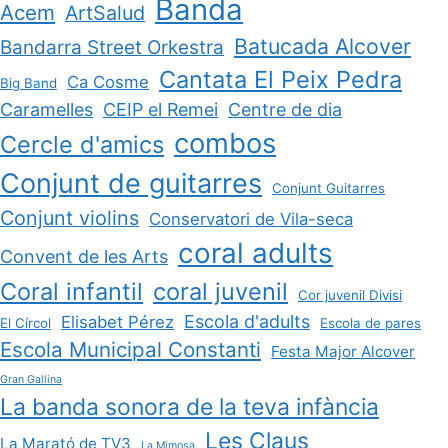
Banda
Acem
ArtSalud
Batucada Alcover
Bandarra Street Orkestra
Cantata El Peix Pedra
Ca Cosme
Big Band
Caramelles
CEIP el Remei
Centre de dia
combos
Cercle d'amics
Conjunt de guitarres
Conjunt Guitarres
Conjunt violins
Conservatori de Vila-seca
coral adults
Convent de les Arts
Coral infantil
coral juvenil
Cor juvenil Divisi
Escola d'adults
Elisabet Pérez
El Círcol
Escola de pares
Escola Municipal Constanti
Festa Major Alcover
Gran Gallina
La banda sonora de la teva infància
Les Claus
La Marató de TV3
La Mimosa