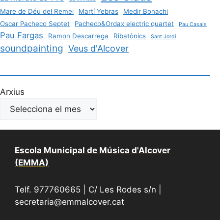
Mare de Déu del Remei
Martí Yebras
Medir Bonachi
Oscar Pacheco Septet
Pacheco&Ordax electric quartet
Pau Casals
Pau Fargas
Ramon Descarrega
Ribatònics
Sant Jordi
soundpainting
Veus d'Alcover
Arxius
Escola Municipal de Música d'Alcover
(EMMA)
Telf. 977760665 | C/ Les Rodes s/n |
secretaria@emmalcover.cat