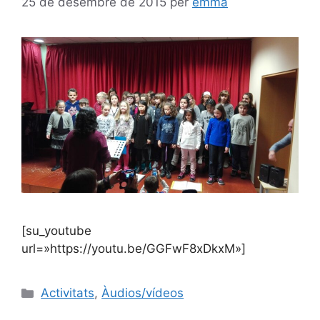
25 de desembre de 2015
per
emma
[su_youtube
url=»https://youtu.be/GGFwF8xDkxM»]
Activitats
,
Àudios/vídeos