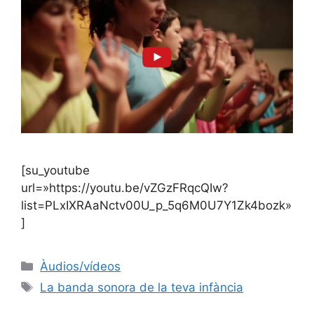
[su_youtube
url=»https://youtu.be/vZGzFRqcQIw?
list=PLxIXRAaNctv00U_p_5q6M0U7Y1Zk4bozk»
]
Àudios/vídeos
La banda sonora de la teva infància