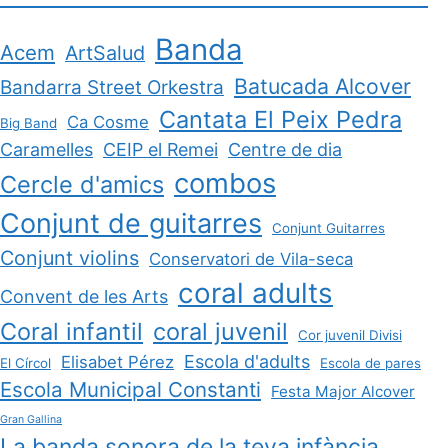
Banda
Acem
ArtSalud
Batucada Alcover
Bandarra Street Orkestra
Cantata El Peix Pedra
Ca Cosme
Big Band
Caramelles
CEIP el Remei
Centre de dia
combos
Cercle d'amics
Conjunt de guitarres
Conjunt Guitarres
Conjunt violins
Conservatori de Vila-seca
coral adults
Convent de les Arts
Coral infantil
coral juvenil
Cor juvenil Divisi
Escola d'adults
Elisabet Pérez
El Círcol
Escola de pares
Escola Municipal Constanti
Festa Major Alcover
Gran Gallina
La banda sonora de la teva infància