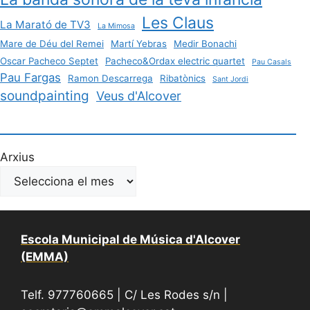
Les Claus
La Marató de TV3
La Mimosa
Mare de Déu del Remei
Martí Yebras
Medir Bonachi
Oscar Pacheco Septet
Pacheco&Ordax electric quartet
Pau Casals
Pau Fargas
Ramon Descarrega
Ribatònics
Sant Jordi
soundpainting
Veus d'Alcover
Arxius
Escola Municipal de Música d'Alcover
(EMMA)
Telf. 977760665 | C/ Les Rodes s/n |