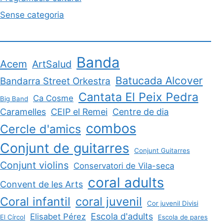
Sense categoria
Banda
Acem
ArtSalud
Batucada Alcover
Bandarra Street Orkestra
Cantata El Peix Pedra
Ca Cosme
Big Band
Caramelles
CEIP el Remei
Centre de dia
combos
Cercle d'amics
Conjunt de guitarres
Conjunt Guitarres
Conjunt violins
Conservatori de Vila-seca
coral adults
Convent de les Arts
Coral infantil
coral juvenil
Cor juvenil Divisi
Escola d'adults
Elisabet Pérez
El Círcol
Escola de pares