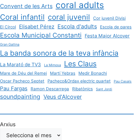
coral adults
Convent de les Arts
Coral infantil
coral juvenil
Cor juvenil Divisi
Escola d'adults
Elisabet Pérez
El Círcol
Escola de pares
Escola Municipal Constanti
Festa Major Alcover
Gran Gallina
La banda sonora de la teva infància
Les Claus
La Marató de TV3
La Mimosa
Mare de Déu del Remei
Martí Yebras
Medir Bonachi
Oscar Pacheco Septet
Pacheco&Ordax electric quartet
Pau Casals
Pau Fargas
Ramon Descarrega
Ribatònics
Sant Jordi
soundpainting
Veus d'Alcover
Arxius