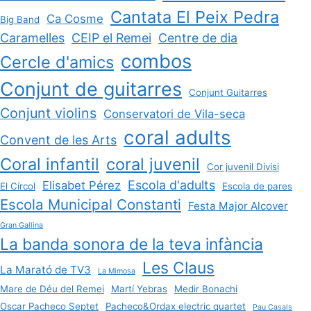
Cantata El Peix Pedra
Ca Cosme
Big Band
Caramelles
CEIP el Remei
Centre de dia
combos
Cercle d'amics
Conjunt de guitarres
Conjunt Guitarres
Conjunt violins
Conservatori de Vila-seca
coral adults
Convent de les Arts
Coral infantil
coral juvenil
Cor juvenil Divisi
Escola d'adults
Elisabet Pérez
El Círcol
Escola de pares
Escola Municipal Constanti
Festa Major Alcover
Gran Gallina
La banda sonora de la teva infància
Les Claus
La Marató de TV3
La Mimosa
Mare de Déu del Remei
Martí Yebras
Medir Bonachi
Oscar Pacheco Septet
Pacheco&Ordax electric quartet
Pau Casals