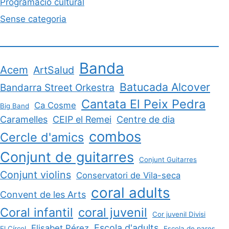
Programació cultural
Sense categoria
Banda
Acem
ArtSalud
Batucada Alcover
Bandarra Street Orkestra
Cantata El Peix Pedra
Ca Cosme
Big Band
Caramelles
CEIP el Remei
Centre de dia
combos
Cercle d'amics
Conjunt de guitarres
Conjunt Guitarres
Conjunt violins
Conservatori de Vila-seca
coral adults
Convent de les Arts
Coral infantil
coral juvenil
Cor juvenil Divisi
Escola d'adults
Elisabet Pérez
El Círcol
Escola de pares