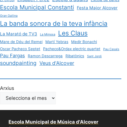
Escola Municipal Constanti
Festa Major Alcover
Gran Gallina
La banda sonora de la teva infància
Les Claus
La Marató de TV3
La Mimosa
Mare de Déu del Remei
Martí Yebras
Medir Bonachi
Oscar Pacheco Septet
Pacheco&Ordax electric quartet
Pau Casals
Pau Fargas
Ramon Descarrega
Ribatònics
Sant Jordi
soundpainting
Veus d'Alcover
Arxius
Escola Municipal de Música d'Alcover