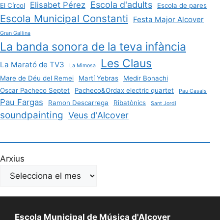
Escola d'adults
Elisabet Pérez
El Círcol
Escola de pares
Escola Municipal Constanti
Festa Major Alcover
Gran Gallina
La banda sonora de la teva infància
Les Claus
La Marató de TV3
La Mimosa
Mare de Déu del Remei
Martí Yebras
Medir Bonachi
Oscar Pacheco Septet
Pacheco&Ordax electric quartet
Pau Casals
Pau Fargas
Ramon Descarrega
Ribatònics
Sant Jordi
soundpainting
Veus d'Alcover
Arxius
Escola Municipal de Música d'Alcover