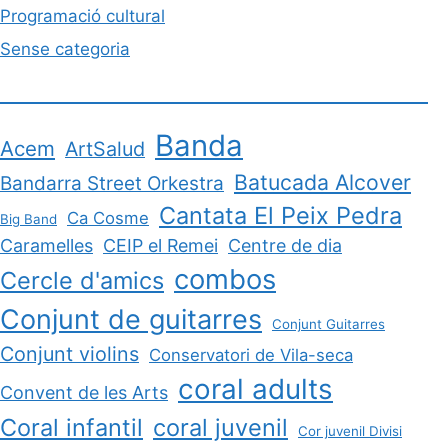
Programació cultural
Sense categoria
Banda
Acem
ArtSalud
Batucada Alcover
Bandarra Street Orkestra
Cantata El Peix Pedra
Ca Cosme
Big Band
Caramelles
CEIP el Remei
Centre de dia
combos
Cercle d'amics
Conjunt de guitarres
Conjunt Guitarres
Conjunt violins
Conservatori de Vila-seca
coral adults
Convent de les Arts
Coral infantil
coral juvenil
Cor juvenil Divisi