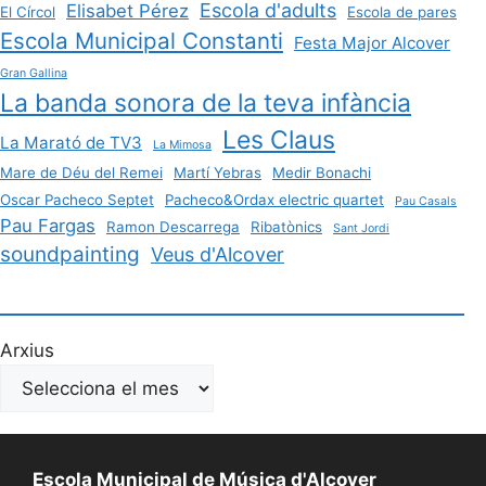
Escola d'adults
Elisabet Pérez
El Círcol
Escola de pares
Escola Municipal Constanti
Festa Major Alcover
Gran Gallina
La banda sonora de la teva infància
Les Claus
La Marató de TV3
La Mimosa
Mare de Déu del Remei
Martí Yebras
Medir Bonachi
Oscar Pacheco Septet
Pacheco&Ordax electric quartet
Pau Casals
Pau Fargas
Ramon Descarrega
Ribatònics
Sant Jordi
soundpainting
Veus d'Alcover
Arxius
Escola Municipal de Música d'Alcover