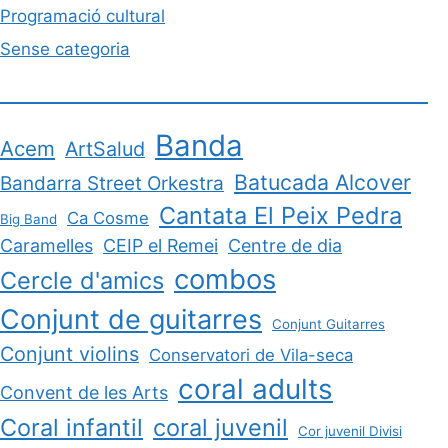
Programació cultural
Sense categoria
Banda
Acem
ArtSalud
Batucada Alcover
Bandarra Street Orkestra
Cantata El Peix Pedra
Ca Cosme
Big Band
Caramelles
CEIP el Remei
Centre de dia
combos
Cercle d'amics
Conjunt de guitarres
Conjunt Guitarres
Conjunt violins
Conservatori de Vila-seca
coral adults
Convent de les Arts
Coral infantil
coral juvenil
Cor juvenil Divisi