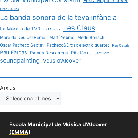
Festa Major Alcover
Gran Gallina
La banda sonora de la teva infància
Les Claus
La Marató de TV3
La Mimosa
Mare de Déu del Remei
Martí Yebras
Medir Bonachi
Oscar Pacheco Septet
Pacheco&Ordax electric quartet
Pau Casals
Pau Fargas
Ramon Descarrega
Ribatònics
Sant Jordi
soundpainting
Veus d'Alcover
Arxius
Escola Municipal de Música d'Alcover
(EMMA)