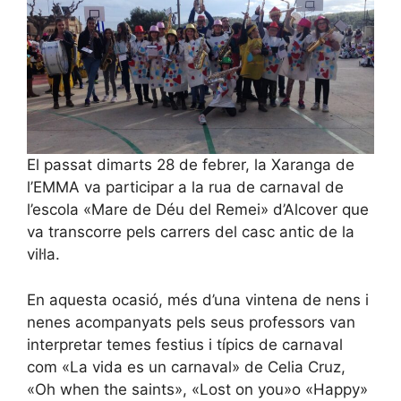
El passat dimarts 28 de febrer, la Xaranga de
l’EMMA va participar a la rua de carnaval de
l’escola «Mare de Déu del Remei» d’Alcover que
va transcorre pels carrers del casc antic de la
vil·la.
En aquesta ocasió, més d’una vintena de nens i
nenes acompanyats pels seus professors van
interpretar temes festius i típics de carnaval
com «La vida es un carnaval» de Celia Cruz,
«Oh when the saints», «Lost on you»o «Happy»