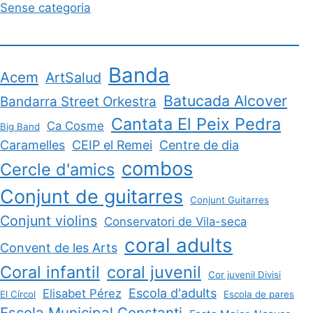
Sense categoria
Banda
Acem
ArtSalud
Batucada Alcover
Bandarra Street Orkestra
Cantata El Peix Pedra
Ca Cosme
Big Band
Caramelles
CEIP el Remei
Centre de dia
combos
Cercle d'amics
Conjunt de guitarres
Conjunt Guitarres
Conjunt violins
Conservatori de Vila-seca
coral adults
Convent de les Arts
Coral infantil
coral juvenil
Cor juvenil Divisi
Escola d'adults
Elisabet Pérez
El Círcol
Escola de pares
Escola Municipal Constanti