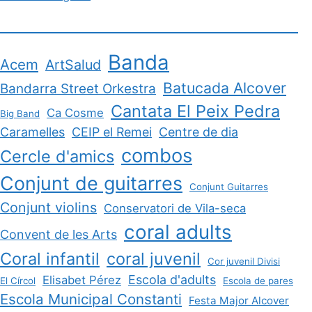
Banda
Acem
ArtSalud
Batucada Alcover
Bandarra Street Orkestra
Cantata El Peix Pedra
Ca Cosme
Big Band
Caramelles
CEIP el Remei
Centre de dia
combos
Cercle d'amics
Conjunt de guitarres
Conjunt Guitarres
Conjunt violins
Conservatori de Vila-seca
coral adults
Convent de les Arts
Coral infantil
coral juvenil
Cor juvenil Divisi
Escola d'adults
Elisabet Pérez
El Círcol
Escola de pares
Escola Municipal Constanti
Festa Major Alcover