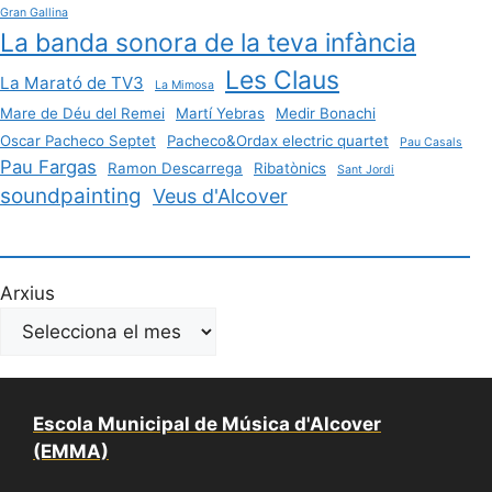
Gran Gallina
La banda sonora de la teva infància
Les Claus
La Marató de TV3
La Mimosa
Mare de Déu del Remei
Martí Yebras
Medir Bonachi
Oscar Pacheco Septet
Pacheco&Ordax electric quartet
Pau Casals
Pau Fargas
Ramon Descarrega
Ribatònics
Sant Jordi
soundpainting
Veus d'Alcover
Arxius
Escola Municipal de Música d'Alcover
(EMMA)