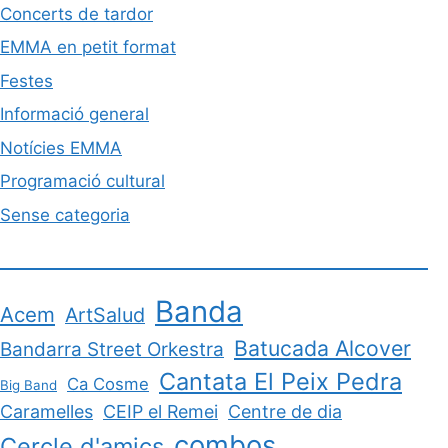
Concerts de tardor
EMMA en petit format
Festes
Informació general
Notícies EMMA
Programació cultural
Sense categoria
Banda
Acem
ArtSalud
Batucada Alcover
Bandarra Street Orkestra
Cantata El Peix Pedra
Ca Cosme
Big Band
Caramelles
CEIP el Remei
Centre de dia
combos
Cercle d'amics