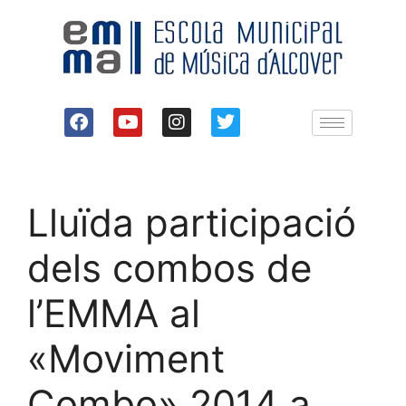
Lluïda participació
dels combos de
l’EMMA al
«Moviment
Combo» 2014 a