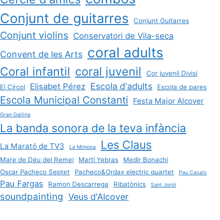
Conjunt de guitarres
Conjunt Guitarres
Conjunt violins
Conservatori de Vila-seca
coral adults
Convent de les Arts
Coral infantil
coral juvenil
Cor juvenil Divisi
Escola d'adults
Elisabet Pérez
El Círcol
Escola de pares
Escola Municipal Constanti
Festa Major Alcover
Gran Gallina
La banda sonora de la teva infància
Les Claus
La Marató de TV3
La Mimosa
Mare de Déu del Remei
Martí Yebras
Medir Bonachi
Oscar Pacheco Septet
Pacheco&Ordax electric quartet
Pau Casals
Pau Fargas
Ramon Descarrega
Ribatònics
Sant Jordi
soundpainting
Veus d'Alcover