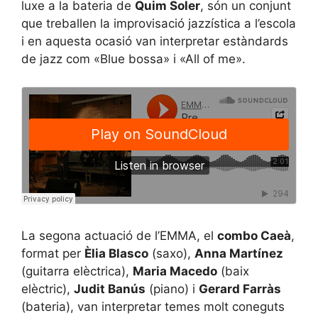
luxe a la bateria de
Quim Soler
, són un conjunt
que treballen la improvisació jazzística a l’escola
i en aquesta ocasió van interpretar estàndards
de jazz com «Blue bossa» i «All of me».
La segona actuació de l’EMMA, el
combo Caeà
,
format per
Èlia Blasco
(saxo),
Anna Martínez
(guitarra elèctrica),
Maria Macedo
(baix
elèctric),
Judit Banús
(piano) i
Gerard Farràs
(bateria), van interpretar temes molt coneguts