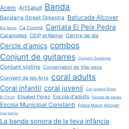
Banda
Acem
ArtSalud
Batucada Alcover
Bandarra Street Orkestra
Cantata El Peix Pedra
Ca Cosme
Big Band
Caramelles
CEIP el Remei
Centre de dia
combos
Cercle d'amics
Conjunt de guitarres
Conjunt Guitarres
Conjunt violins
Conservatori de Vila-seca
coral adults
Convent de les Arts
Coral infantil
coral juvenil
Cor juvenil Divisi
Escola d'adults
Elisabet Pérez
El Círcol
Escola de pares
Escola Municipal Constanti
Festa Major Alcover
Gran Gallina
La banda sonora de la teva infància