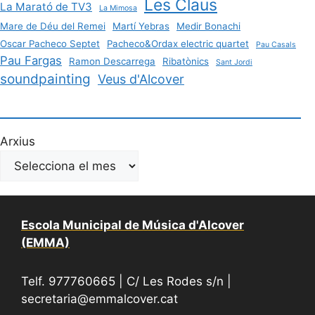
Les Claus
La Marató de TV3
La Mimosa
Mare de Déu del Remei
Martí Yebras
Medir Bonachi
Oscar Pacheco Septet
Pacheco&Ordax electric quartet
Pau Casals
Pau Fargas
Ramon Descarrega
Ribatònics
Sant Jordi
soundpainting
Veus d'Alcover
Arxius
Escola Municipal de Música d'Alcover
(EMMA)
Telf. 977760665 | C/ Les Rodes s/n |
secretaria@emmalcover.cat