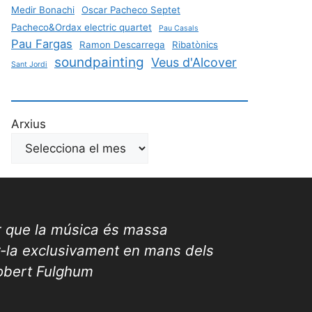
Medir Bonachi
Oscar Pacheco Septet
Pacheco&Ordax electric quartet
Pau Casals
Pau Fargas
Ramon Descarrega
Ribatònics
soundpainting
Veus d'Alcover
Sant Jordi
Arxius
r que la música és massa
r-la exclusivament en mans dels
Robert Fulghum