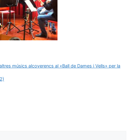
’altres músics alcoverencs al «Ball de Dames i Vells» per la
2)