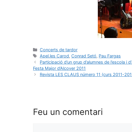
Concerts de tardor
Apel.les Carod
,
Conrad Setó
,
Pau Fargas
Participació d’un grup d’alumnes de l’escola i d
Festa Major d’Alcover 2011
Revista LES CLAUS número 11 (curs 2011-201
Feu un comentari