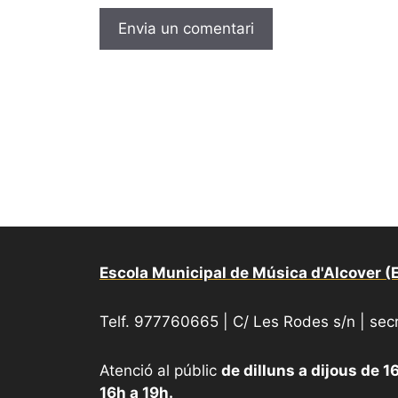
Escola Municipal de Música d'Alcover 
Telf. 977760665 | C/ Les Rodes s/n | se
Atenció al públic
de dilluns a dijous de 1
16h a 19h.