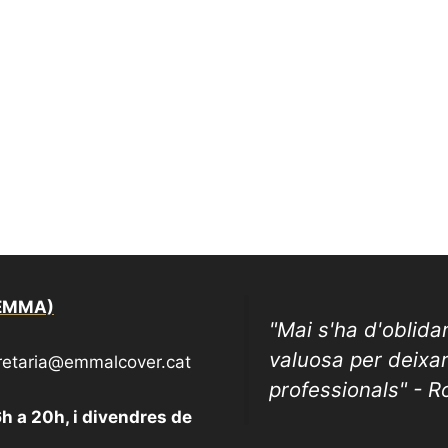
(EMMA)
"
Mai s'ha d'oblida
valuosa per deixa
cretaria@emmalcover.cat
professionals" - 
6h a 20h, i divendres de