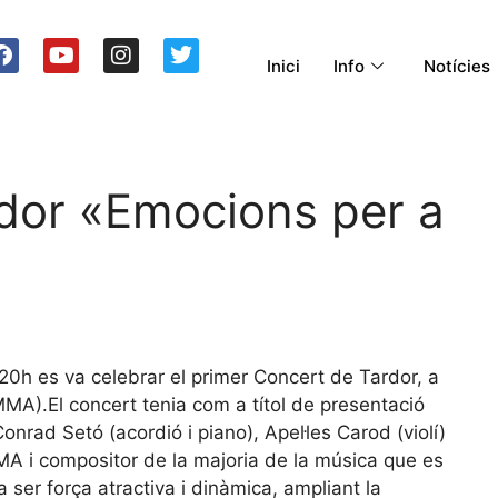
Inici
Info
Notícies
rdor «Emocions per a
20h es va celebrar el primer Concert de Tardor, a
MMA).El concert tenia com a títol de presentació
nrad Setó (acordió i piano), Apel·les Carod (violí)
MMA i compositor de la majoria de la música que es
 ser força atractiva i dinàmica, ampliant la