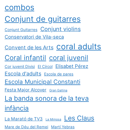
combos
Conjunt de guitarres
Conjunt violins
Conjunt Guitarres
Conservatori de Vila-seca
coral adults
Convent de les Arts
Coral infantil
coral juvenil
Elisabet Pérez
Cor juvenil Divisi
El Círcol
Escola d'adults
Escola de pares
Escola Municipal Constanti
Festa Major Alcover
Gran Gallina
La banda sonora de la teva
infància
Les Claus
La Marató de TV3
La Mimosa
Mare de Déu del Remei
Martí Yebras