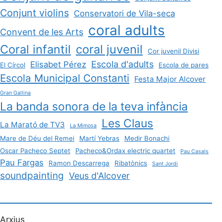
Conjunt violins
Conservatori de Vila-seca
coral adults
Convent de les Arts
Coral infantil
coral juvenil
Cor juvenil Divisi
Escola d'adults
Elisabet Pérez
El Círcol
Escola de pares
Escola Municipal Constanti
Festa Major Alcover
Gran Gallina
La banda sonora de la teva infància
Les Claus
La Marató de TV3
La Mimosa
Mare de Déu del Remei
Martí Yebras
Medir Bonachi
Oscar Pacheco Septet
Pacheco&Ordax electric quartet
Pau Casals
Pau Fargas
Ramon Descarrega
Ribatònics
Sant Jordi
soundpainting
Veus d'Alcover
Arxius