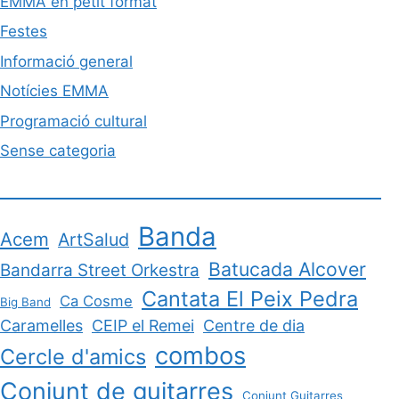
EMMA en petit format
Festes
Informació general
Notícies EMMA
Programació cultural
Sense categoria
Banda
Acem
ArtSalud
Batucada Alcover
Bandarra Street Orkestra
Cantata El Peix Pedra
Ca Cosme
Big Band
Caramelles
CEIP el Remei
Centre de dia
combos
Cercle d'amics
Conjunt de guitarres
Conjunt Guitarres