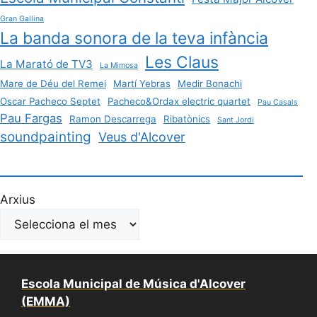
Gran Gallina
La banda sonora de la teva infància
Les Claus
La Marató de TV3
La Mimosa
Mare de Déu del Remei
Martí Yebras
Medir Bonachi
Oscar Pacheco Septet
Pacheco&Ordax electric quartet
Pau Casals
Pau Fargas
Ramon Descarrega
Ribatònics
Sant Jordi
soundpainting
Veus d'Alcover
Arxius
Escola Municipal de Música d'Alcover
(EMMA)