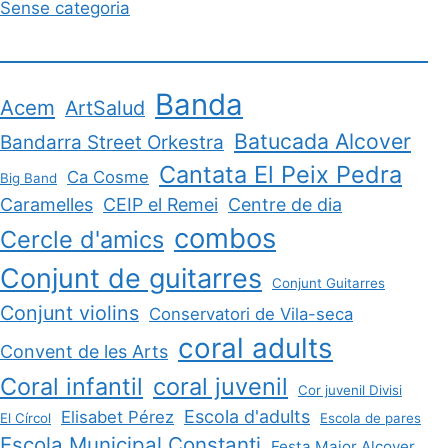
Sense categoria
Banda
Acem
ArtSalud
Batucada Alcover
Bandarra Street Orkestra
Cantata El Peix Pedra
Ca Cosme
Big Band
Caramelles
CEIP el Remei
Centre de dia
combos
Cercle d'amics
Conjunt de guitarres
Conjunt Guitarres
Conjunt violins
Conservatori de Vila-seca
coral adults
Convent de les Arts
Coral infantil
coral juvenil
Cor juvenil Divisi
Escola d'adults
Elisabet Pérez
El Círcol
Escola de pares
Escola Municipal Constanti
Festa Major Alcover