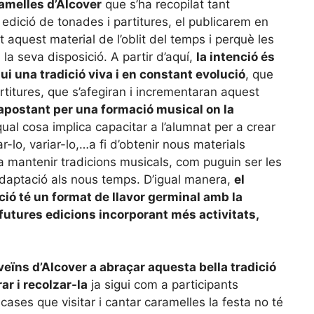
ramelles d’Alcover
que s’ha recopilat tant
edició de tonades i partitures, el publicarem en
 aquest material de l’oblit del temps i perquè les
 la seva disposició. A partir d’aquí,
la intenció és
i una tradició viva i en constant evolució
, que
rtitures, que s’afegiran i incrementaran aquest
postant per una formació musical on la
 qual cosa implica capacitar a l’alumnat per a crear
r-lo, variar-lo,…a fi d’obtenir nous materials
à a mantenir tradicions musicals, com puguin ser les
 adaptació als nous temps. D’igual manera,
el
ió té un format de llavor germinal amb la
 futures edicions incorporant més activitats,
 veïns d’Alcover a abraçar aquesta bella tradició
r i recolzar-la
ja sigui com a participants
ases que visitar i cantar caramelles la festa no té