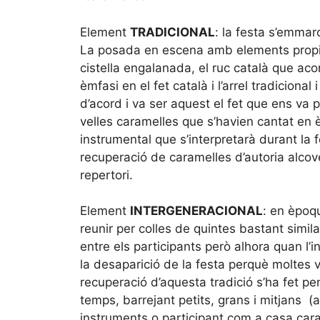
Element
TRADICIONAL
: la festa s’emmar
La posada en escena amb elements propis
cistella engalanada, el ruc català que 
èmfasi en el fet català i l’arrel tradicional
d’acord i va ser aquest el fet que ens va 
velles caramelles que s’havien cantat en
instrumental que s’interpretarà durant la f
recuperació de caramelles d’autoria alcov
repertori.
Element
INTERGENERACIONAL
: en èpoq
reunir per colles de quintes bastant simil
entre els participants però alhora quan l’
la desaparició de la festa perquè moltes 
recuperació d’aquesta tradició s’ha fet pens
temps, barrejant petits, grans i mitjans (av
instruments o participant com a casa cara