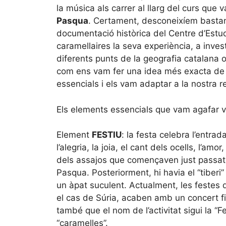
la música als carrer al llarg del curs que v
Pasqua
. Certament, desconeixíem bastant
documentació històrica del Centre d’Estud
caramellaires la seva experiència, a inve
diferents punts de la geografia catalana o
com ens vam fer una idea més exacta de 
essencials i els vam adaptar a la nostra re
Els elements essencials que vam agafar 
Element
FESTIU
: la festa celebra l’entrad
l’alegria, la joia, el cant dels ocells, l’a
dels assajos que començaven just passat 
Pasqua. Posteriorment, hi havia el “tiberi
un àpat suculent. Actualment, les festes
el cas de Súria, acaben amb un concert fin
també que el nom de l’activitat sigui la “
“caramelles”.