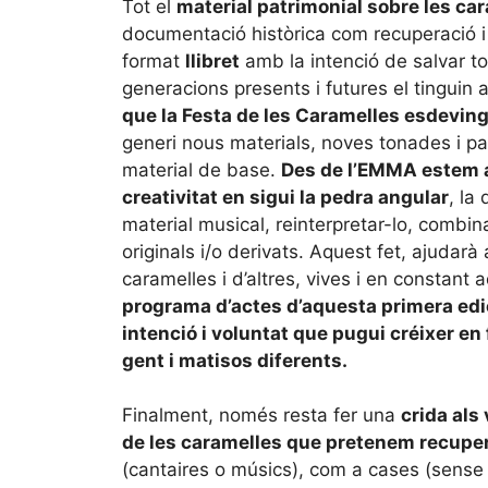
Tot el
material patrimonial sobre les ca
documentació històrica com recuperació i 
format
llibret
amb la intenció de salvar tot
generacions presents i futures el tinguin a
que la Festa de les Caramelles esdevingu
generi nous materials, noves tonades i pa
material de base.
Des de l’EMMA estem a
creativitat en sigui la pedra angular
, la
material musical, reinterpretar-lo, combina
originals i/o derivats. Aquest fet, ajudar
caramelles i d’altres, vives i en constant
programa d’actes d’aquesta primera edic
intenció i voluntat que pugui créixer en
gent i matisos diferents.
Finalment, només resta fer una
crida als
de les caramelles que pretenem recupera
(cantaires o músics), com a cases (sense c