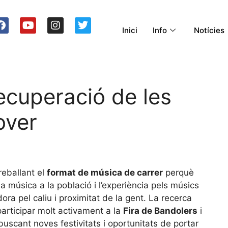
Inici
Info
Notícies
recuperació de les
over
reballant el
format de música de carrer
perquè
 música a la població i l’experiència pels músics
ora pel caliu i proximitat de la gent. La recerca
participar molt activament a la
Fira de Bandolers
i
uscant noves festivitats i oportunitats de portar