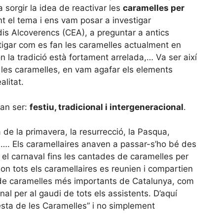
a sorgir la idea de reactivar les
caramelles per
 el tema i ens vam posar a investigar
is Alcoverencs (CEA), a preguntar a antics
stigar com es fan les caramelles actualment en
n la tradició està fortament arrelada,… Va ser així
les caramelles, en vam agafar els elements
alitat.
van ser:
festiu, tradicional i intergeneracional
.
a de la primavera, la resurrecció, la Pasqua,
mor, …. Els caramellaires anaven a passar-s’ho bé des
el carnaval fins les cantades de caramelles per
” on tots els caramellaires es reunien i compartien
 de caramelles més importants de Catalunya, com
al per al gaudi de tots els assistents. D’aquí
Festa de les Caramelles” i no simplement