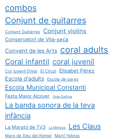
combos
Conjunt de guitarres
Conjunt violins
Conjunt Guitarres
Conservatori de Vila-seca
coral adults
Convent de les Arts
Coral infantil
coral juvenil
Elisabet Pérez
Cor juvenil Divisi
El Círcol
Escola d'adults
Escola de pares
Escola Municipal Constanti
Festa Major Alcover
Gran Gallina
La banda sonora de la teva
infància
Les Claus
La Marató de TV3
La Mimosa
Mare de Déu del Remei
Martí Yebras