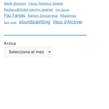
Medir Bonachi
Oscar Pacheco Septet
Pacheco&Ordax electric quartet
Pau Casals
Pau Fargas
Ramon Descarrega
Ribatònics
soundpainting
Veus d'Alcover
Sant Jordi
Arxius