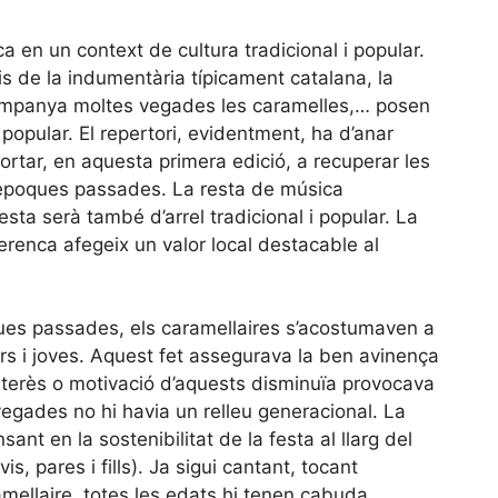
ca en un context de cultura tradicional i popular.
 de la indumentària típicament catalana, la
acompanya moltes vegades les caramelles,… posen
 i popular. El repertori, evidentment, ha d’anar
portar, en aquesta primera edició, a recuperar les
 èpoques passades. La resta de música
esta serà també d’arrel tradicional i popular. La
erenca afegeix un valor local destacable al
ues passades, els caramellaires s’acostumaven a
ars i joves. Aquest fet assegurava la ben avinença
interès o motivació d’aquests disminuïa provocava
vegades no hi havia un relleu generacional. La
ant en la sostenibilitat de la festa al llarg del
is, pares i fills). Ja sigui cantant, tocant
mellaire, totes les edats hi tenen cabuda