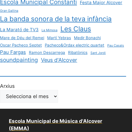
Escola Municipal Constanti
Festa Major Alcover
Gran Gallina
La banda sonora de la teva infància
Les Claus
La Marató de TV3
La Mimosa
Mare de Déu del Remei
Martí Yebras
Medir Bonachi
Oscar Pacheco Septet
Pacheco&Ordax electric quartet
Pau Casals
Pau Fargas
Ramon Descarrega
Ribatònics
Sant Jordi
soundpainting
Veus d'Alcover
Arxius
Escola Municipal de Música d'Alcover
(EMMA)