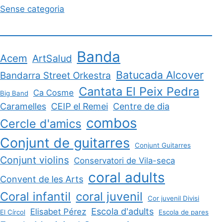
Sense categoria
Banda
Acem
ArtSalud
Batucada Alcover
Bandarra Street Orkestra
Cantata El Peix Pedra
Ca Cosme
Big Band
Caramelles
CEIP el Remei
Centre de dia
combos
Cercle d'amics
Conjunt de guitarres
Conjunt Guitarres
Conjunt violins
Conservatori de Vila-seca
coral adults
Convent de les Arts
Coral infantil
coral juvenil
Cor juvenil Divisi
Escola d'adults
Elisabet Pérez
El Círcol
Escola de pares