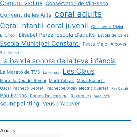
Conjunt violins
Conservatori de Vila-seca
coral adults
Convent de les Arts
Coral infantil
coral juvenil
Cor juvenil Divisi
Escola d'adults
Elisabet Pérez
El Círcol
Escola de pares
Escola Municipal Constanti
Festa Major Alcover
Gran Gallina
La banda sonora de la teva infància
Les Claus
La Marató de TV3
La Mimosa
Mare de Déu del Remei
Martí Yebras
Medir Bonachi
Oscar Pacheco Septet
Pacheco&Ordax electric quartet
Pau Casals
Pau Fargas
Ramon Descarrega
Ribatònics
Sant Jordi
soundpainting
Veus d'Alcover
Arxius