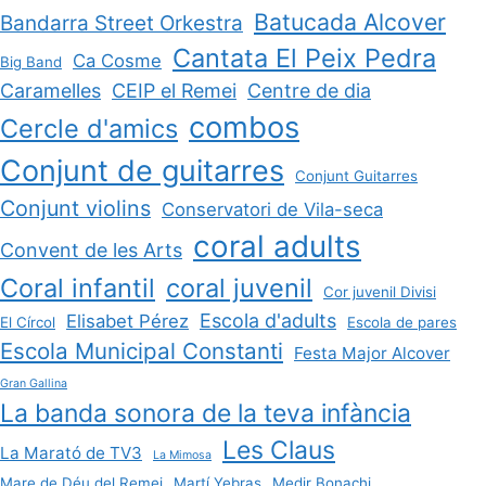
Batucada Alcover
Bandarra Street Orkestra
Cantata El Peix Pedra
Ca Cosme
Big Band
Caramelles
CEIP el Remei
Centre de dia
combos
Cercle d'amics
Conjunt de guitarres
Conjunt Guitarres
Conjunt violins
Conservatori de Vila-seca
coral adults
Convent de les Arts
Coral infantil
coral juvenil
Cor juvenil Divisi
Escola d'adults
Elisabet Pérez
El Círcol
Escola de pares
Escola Municipal Constanti
Festa Major Alcover
Gran Gallina
La banda sonora de la teva infància
Les Claus
La Marató de TV3
La Mimosa
Mare de Déu del Remei
Martí Yebras
Medir Bonachi