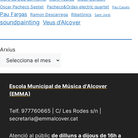
Oscar Pacheco Septet
Pacheco&Ordax electric quartet
Pau Casals
Pau Fargas
Ramon Descarrega
Ribatònics
Sant Jordi
soundpainting
Veus d'Alcover
Arxius
Escola Municipal de Música d'Alcover
(EMMA)
Telf. 977760665 | C/ Les Rodes s/n |
secretaria@emmalcover.cat
Atenció al públic
de dilluns a dijous de 16h a