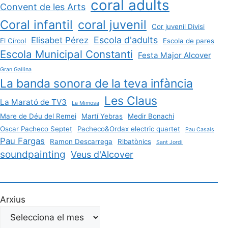
coral adults
Convent de les Arts
Coral infantil
coral juvenil
Cor juvenil Divisi
Escola d'adults
Elisabet Pérez
El Círcol
Escola de pares
Escola Municipal Constanti
Festa Major Alcover
Gran Gallina
La banda sonora de la teva infància
Les Claus
La Marató de TV3
La Mimosa
Mare de Déu del Remei
Martí Yebras
Medir Bonachi
Oscar Pacheco Septet
Pacheco&Ordax electric quartet
Pau Casals
Pau Fargas
Ramon Descarrega
Ribatònics
Sant Jordi
soundpainting
Veus d'Alcover
Arxius