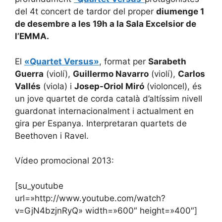
del 4t concert de tardor del proper
diumenge 1
de desembre a les 19h a la Sala Excelsior de
l’EMMA.
El
«Quartet Versus»
, format per
Sarabeth
Guerra
(violí),
Guillermo Navarro
(violí),
Carlos
Vallés
(viola) i
Josep-Oriol Miró
(violoncel), és
un jove quartet de corda català d’altíssim nivell
guardonat internacionalment i actualment en
gira per Espanya. Interpretaran quartets de
Beethoven i Ravel.
Vídeo promocional 2013:
[su_youtube
url=»http://www.youtube.com/watch?
v=GjN4bzjnRyQ» width=»600″ height=»400″]