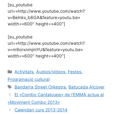
[su_youtube
url=»http://www.youtube.com/watch?
v=BeInkv_b6GA&feature=youtu.be»
width=»600″ height=»400″]
[su_youtube
url=»http://www.youtube.com/watch?
v=m9orxnmjmYU&feature=youtu.be»
width=»600″ height=»400″]
Activitats
,
Àudios/vídeos
,
Festes
,
Programació cultural
Bandarra Street Orkestra
,
Batucada Alcover
El «Combo Cantaloupe» de l’EMMA actua al
«Moviment Combo 2013»
Calendari curs 2013-2014