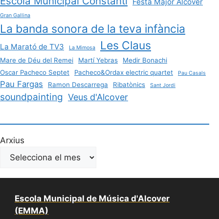
Escola Municipal Constanti
Festa Major Alcover
Gran Gallina
La banda sonora de la teva infància
Les Claus
La Marató de TV3
La Mimosa
Mare de Déu del Remei
Martí Yebras
Medir Bonachi
Oscar Pacheco Septet
Pacheco&Ordax electric quartet
Pau Casals
Pau Fargas
Ramon Descarrega
Ribatònics
Sant Jordi
soundpainting
Veus d'Alcover
Arxius
Escola Municipal de Música d'Alcover
(EMMA)