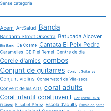
Sense categoria
Banda
Acem
ArtSalud
Batucada Alcover
Bandarra Street Orkestra
Cantata El Peix Pedra
Ca Cosme
Big Band
Caramelles
CEIP el Remei
Centre de dia
combos
Cercle d'amics
Conjunt de guitarres
Conjunt Guitarres
Conjunt violins
Conservatori de Vila-seca
coral adults
Convent de les Arts
Coral infantil
coral juvenil
Cor juvenil Divisi
Escola d'adults
Elisabet Pérez
El Círcol
Escola de pares