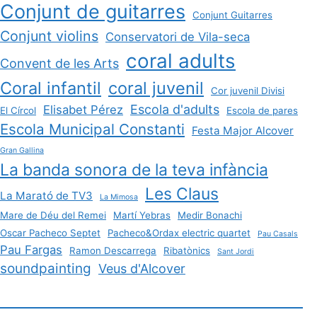
Conjunt de guitarres
Conjunt Guitarres
Conjunt violins
Conservatori de Vila-seca
coral adults
Convent de les Arts
Coral infantil
coral juvenil
Cor juvenil Divisi
Escola d'adults
Elisabet Pérez
El Círcol
Escola de pares
Escola Municipal Constanti
Festa Major Alcover
Gran Gallina
La banda sonora de la teva infància
Les Claus
La Marató de TV3
La Mimosa
Mare de Déu del Remei
Martí Yebras
Medir Bonachi
Oscar Pacheco Septet
Pacheco&Ordax electric quartet
Pau Casals
Pau Fargas
Ramon Descarrega
Ribatònics
Sant Jordi
soundpainting
Veus d'Alcover