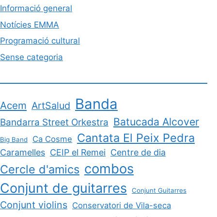
Informació general
Notícies EMMA
Programació cultural
Sense categoria
Banda
Acem
ArtSalud
Batucada Alcover
Bandarra Street Orkestra
Cantata El Peix Pedra
Ca Cosme
Big Band
Caramelles
CEIP el Remei
Centre de dia
combos
Cercle d'amics
Conjunt de guitarres
Conjunt Guitarres
Conjunt violins
Conservatori de Vila-seca