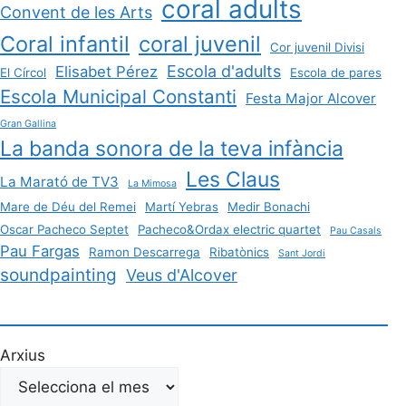
coral adults
Convent de les Arts
Coral infantil
coral juvenil
Cor juvenil Divisi
Escola d'adults
Elisabet Pérez
El Círcol
Escola de pares
Escola Municipal Constanti
Festa Major Alcover
Gran Gallina
La banda sonora de la teva infància
Les Claus
La Marató de TV3
La Mimosa
Mare de Déu del Remei
Martí Yebras
Medir Bonachi
Oscar Pacheco Septet
Pacheco&Ordax electric quartet
Pau Casals
Pau Fargas
Ramon Descarrega
Ribatònics
Sant Jordi
soundpainting
Veus d'Alcover
Arxius