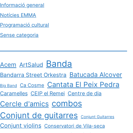
Informació general
Notícies EMMA
Programació cultural
Sense categoria
Banda
Acem
ArtSalud
Batucada Alcover
Bandarra Street Orkestra
Cantata El Peix Pedra
Ca Cosme
Big Band
Caramelles
CEIP el Remei
Centre de dia
combos
Cercle d'amics
Conjunt de guitarres
Conjunt Guitarres
Conjunt violins
Conservatori de Vila-seca