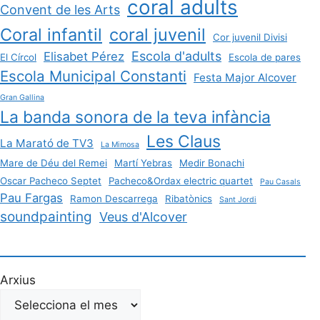
coral adults
Convent de les Arts
Coral infantil
coral juvenil
Cor juvenil Divisi
Escola d'adults
Elisabet Pérez
El Círcol
Escola de pares
Escola Municipal Constanti
Festa Major Alcover
Gran Gallina
La banda sonora de la teva infància
Les Claus
La Marató de TV3
La Mimosa
Mare de Déu del Remei
Martí Yebras
Medir Bonachi
Oscar Pacheco Septet
Pacheco&Ordax electric quartet
Pau Casals
Pau Fargas
Ramon Descarrega
Ribatònics
Sant Jordi
soundpainting
Veus d'Alcover
Arxius