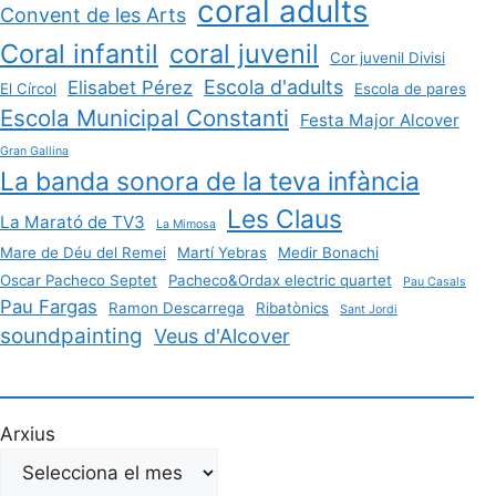
coral adults
Convent de les Arts
Coral infantil
coral juvenil
Cor juvenil Divisi
Escola d'adults
Elisabet Pérez
El Círcol
Escola de pares
Escola Municipal Constanti
Festa Major Alcover
Gran Gallina
La banda sonora de la teva infància
Les Claus
La Marató de TV3
La Mimosa
Mare de Déu del Remei
Martí Yebras
Medir Bonachi
Oscar Pacheco Septet
Pacheco&Ordax electric quartet
Pau Casals
Pau Fargas
Ramon Descarrega
Ribatònics
Sant Jordi
soundpainting
Veus d'Alcover
Arxius