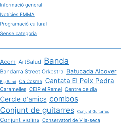
Informació general
Notícies EMMA
Programació cultural
Sense categoria
Banda
Acem
ArtSalud
Batucada Alcover
Bandarra Street Orkestra
Cantata El Peix Pedra
Ca Cosme
Big Band
Caramelles
CEIP el Remei
Centre de dia
combos
Cercle d'amics
Conjunt de guitarres
Conjunt Guitarres
Conjunt violins
Conservatori de Vila-seca