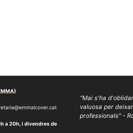
(EMMA)
"
Mai s'ha d'oblida
valuosa per deixa
cretaria@emmalcover.cat
professionals" - 
6h a 20h, i divendres de