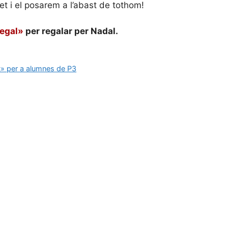
t i el posarem a l’abast de tothom!
egal»
per regalar per Nadal.
nt» per a alumnes de P3