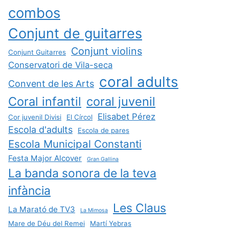
combos
Conjunt de guitarres
Conjunt violins
Conjunt Guitarres
Conservatori de Vila-seca
coral adults
Convent de les Arts
Coral infantil
coral juvenil
Elisabet Pérez
Cor juvenil Divisi
El Círcol
Escola d'adults
Escola de pares
Escola Municipal Constanti
Festa Major Alcover
Gran Gallina
La banda sonora de la teva
infància
Les Claus
La Marató de TV3
La Mimosa
Mare de Déu del Remei
Martí Yebras