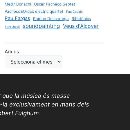
Medir Bonachi
Oscar Pacheco Septet
Pacheco&Ordax electric quartet
Pau Casals
Pau Fargas
Ramon Descarrega
Ribatònics
soundpainting
Veus d'Alcover
Sant Jordi
Arxius
r que la música és massa
r-la exclusivament en mans dels
Robert Fulghum