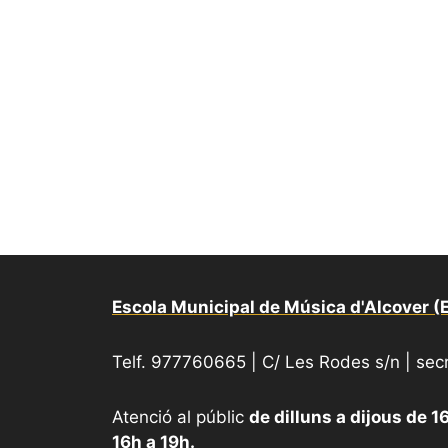
Escola Municipal de Música d'Alcover 
Telf. 977760665 | C/ Les Rodes s/n | se
Atenció al públic
de dilluns a dijous de 1
16h a 19h.