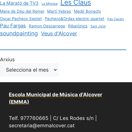
Les Claus
La Marató de TV3
La Mimosa
Mare de Déu del Remei
Martí Yebras
Medir Bonachi
Oscar Pacheco Septet
Pacheco&Ordax electric quartet
Pau Casals
Pau Fargas
Ramon Descarrega
Ribatònics
Sant Jordi
soundpainting
Veus d'Alcover
Arxius
Escola Municipal de Música d'Alcover
(EMMA)
Telf. 977760665 | C/ Les Rodes s/n |
secretaria@emmalcover.cat