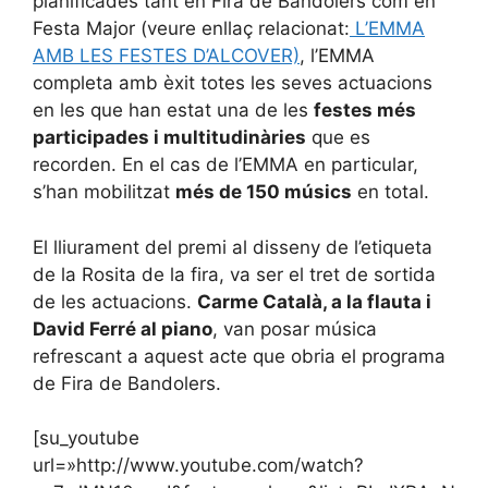
planificades tant en Fira de Bandolers com en
Festa Major (veure enllaç relacionat:
L’EMMA
AMB LES FESTES D’ALCOVER)
, l’EMMA
completa amb èxit totes les seves actuacions
en les que han estat una de les
festes més
participades i multitudinàries
que es
recorden. En el cas de l’EMMA en particular,
s’han mobilitzat
més de 150 músics
en total.
El lliurament del premi al disseny de l’etiqueta
de la Rosita de la fira, va ser el tret de sortida
de les actuacions.
Carme Català, a la flauta i
David Ferré al piano
, van posar música
refrescant a aquest acte que obria el programa
de Fira de Bandolers.
[su_youtube
url=»http://www.youtube.com/watch?