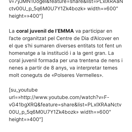
v=7yJMN10ogeI&feature=share&list=PLxIXRAaN
ctv00U_p_5q6M0U7Y1Zk4bozk» width=»600″
height=»400″]
La
coral juvenil de l’EMMA
va participar en
l’acte organitzat pel Centre de Dia d’Alcover en
el que s’hi sumaren diverses entitats tot fent un
homenatge a la institució i a la gent gran. La
coral juvenil formada per una trentena de nens i
nenes a partir de 8 anys, va interpretar temes
molt coneguts de «Polseres Vermelles».
[su_youtube
url=»http://www.youtube.com/watch?v=F-
vG41bgXRQ&feature=share&list=PLxIXRAaNctv
00U_p_5q6M0U7Y1Zk4bozk» width=»600″
height=»400″]