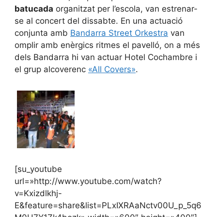
batucada
organitzat per l’escola, van estrenar-
se al concert del dissabte. En una actuació
conjunta amb
Bandarra Street Orkestra
van
omplir amb enèrgics ritmes el pavelló, on a més
dels Bandarra hi van actuar Hotel Cochambre i
el grup alcoverenc
«All Covers»
.
[su_youtube
url=»http://www.youtube.com/watch?
v=Kxizdlkhj-
E&feature=share&list=PLxIXRAaNctv00U_p_5q6