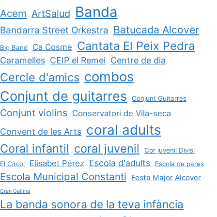
Banda
Acem
ArtSalud
Batucada Alcover
Bandarra Street Orkestra
Cantata El Peix Pedra
Ca Cosme
Big Band
Caramelles
CEIP el Remei
Centre de dia
combos
Cercle d'amics
Conjunt de guitarres
Conjunt Guitarres
Conjunt violins
Conservatori de Vila-seca
coral adults
Convent de les Arts
Coral infantil
coral juvenil
Cor juvenil Divisi
Escola d'adults
Elisabet Pérez
El Círcol
Escola de pares
Escola Municipal Constanti
Festa Major Alcover
Gran Gallina
La banda sonora de la teva infància