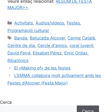
Veure enllaç relacionat:
RESUM DE FESTA
MAJOR>>
.
Activitats
,
Àudios/vídeos
,
Festes
,
Programació cultural
Banda
,
Batucada Alcover
,
Carme Català
,
Centre de dia
,
Cercle d'amics
,
coral juvenil
,
David Ferré
,
Elisabet Pérez
,
Enric Ordax
,
Ribatònics
El «Making of» de les festes
L’EMMA col·labora molt activament amb les
Festes d’Alcover (Festa Major)
Cerca
Cerca