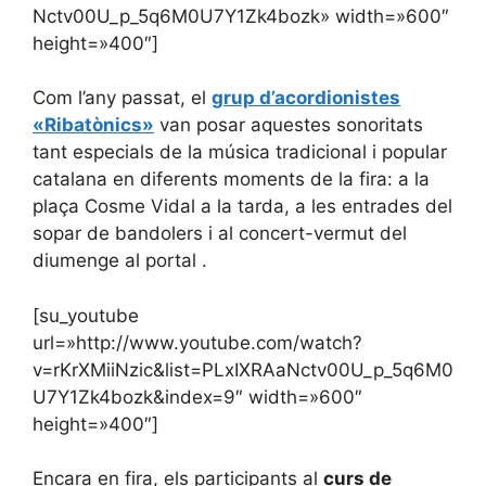
Nctv00U_p_5q6M0U7Y1Zk4bozk» width=»600″
height=»400″]
Com l’any passat, el
grup d’acordionistes
«Ribatònics»
van posar aquestes sonoritats
tant especials de la música tradicional i popular
catalana en diferents moments de la fira: a la
plaça Cosme Vidal a la tarda, a les entrades del
sopar de bandolers i al concert-vermut del
diumenge al portal .
[su_youtube
url=»http://www.youtube.com/watch?
v=rKrXMiiNzic&list=PLxIXRAaNctv00U_p_5q6M0
U7Y1Zk4bozk&index=9″ width=»600″
height=»400″]
Encara en fira, els participants al
curs de