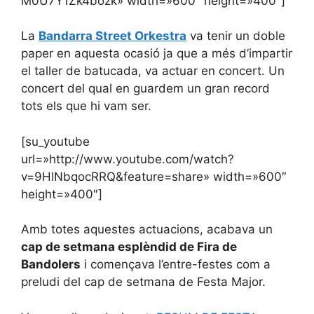
M0U7Y1Zk4bozk» width=»600″ height=»400″]
La
Bandarra Street Orkestra
va tenir un doble
paper en aquesta ocasió ja que a més d’impartir
el taller de batucada, va actuar en concert. Un
concert del qual en guardem un gran record
tots els que hi vam ser.
[su_youtube
url=»http://www.youtube.com/watch?
v=9HlNbqocRRQ&feature=share» width=»600″
height=»400″]
Amb totes aquestes actuacions, acabava un
cap de setmana esplèndid de Fira de
Bandolers
i començava l’entre-festes com a
preludi del cap de setmana de Festa Major.