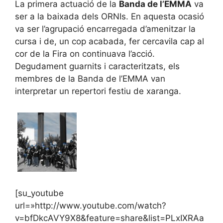
La primera actuació de la
Banda de l’EMMA
va
ser a la baixada dels ORNIs. En aquesta ocasió
va ser l’agrupació encarregada d’amenitzar la
cursa i de, un cop acabada, fer cercavila cap al
cor de la Fira on continuava l’acció.
Degudament guarnits i caracteritzats, els
membres de la Banda de l’EMMA van
interpretar un repertori festiu de xaranga.
[su_youtube
url=»http://www.youtube.com/watch?
v=bfDkcAVY9X8&feature=share&list=PLxIXRAa