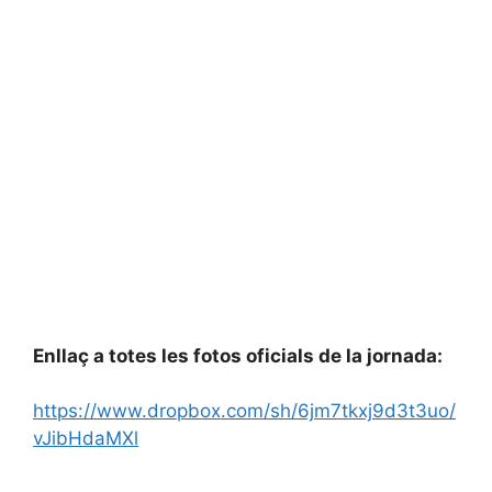
Enllaç a totes les fotos oficials de la jornada:
https://www.dropbox.com/sh/6jm7tkxj9d3t3uo/
vJibHdaMXl