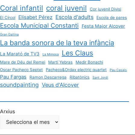
Coral infantil
coral juvenil
Cor juvenil Divisi
Escola d'adults
Elisabet Pérez
El Círcol
Escola de pares
Escola Municipal Constanti
Festa Major Alcover
Gran Gallina
La banda sonora de la teva infància
Les Claus
La Marató de TV3
La Mimosa
Mare de Déu del Remei
Martí Yebras
Medir Bonachi
Oscar Pacheco Septet
Pacheco&Ordax electric quartet
Pau Casals
Pau Fargas
Ramon Descarrega
Ribatònics
Sant Jordi
soundpainting
Veus d'Alcover
Arxius