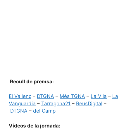
Recull de premsa:
El Vallenc
–
DTGNA
–
Més TGNA
–
La Vila
–
La
Vanguardia
–
Tarragona21
–
ReusDigital
–
DTGNA
–
del Camp
Vídeos de la jornada: