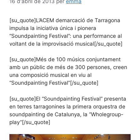
16 d'abril de 2013
per
emma
[su_quote]L’ACEM demarcació de Tarragona
impulsa la iniciativa única i pionera
“Soundpainting Festival”: una performance al
voltant de la improvisació musical[/su_quote]
[su_quote]Més de 100 músics conjuntament
amb un públic de més de 300 persones, creen
una composició musical en viu al
“Soundpainting Festival”[/su_quote]
[su_quote]El “Soundpainting Festival” presenta
en terres tarragonines la primera orquestra de
soundpainting de Catalunya, la “Wholegroup-
play”[/su_quote]