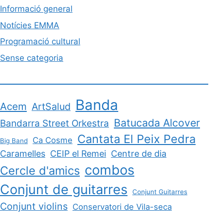
Informació general
Notícies EMMA
Programació cultural
Sense categoria
Banda
Acem
ArtSalud
Batucada Alcover
Bandarra Street Orkestra
Cantata El Peix Pedra
Ca Cosme
Big Band
Caramelles
CEIP el Remei
Centre de dia
combos
Cercle d'amics
Conjunt de guitarres
Conjunt Guitarres
Conjunt violins
Conservatori de Vila-seca