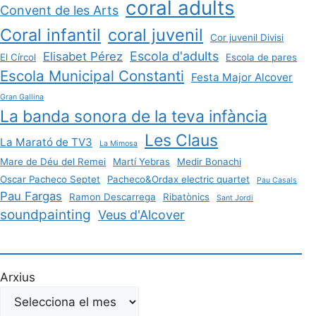
coral adults
Convent de les Arts
Coral infantil
coral juvenil
Cor juvenil Divisi
Escola d'adults
Elisabet Pérez
El Círcol
Escola de pares
Escola Municipal Constanti
Festa Major Alcover
Gran Gallina
La banda sonora de la teva infància
Les Claus
La Marató de TV3
La Mimosa
Mare de Déu del Remei
Martí Yebras
Medir Bonachi
Oscar Pacheco Septet
Pacheco&Ordax electric quartet
Pau Casals
Pau Fargas
Ramon Descarrega
Ribatònics
Sant Jordi
soundpainting
Veus d'Alcover
Arxius